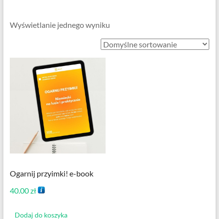
Centrum
Języka
Wyświetlanie jednego wyniku
Niemieckiego
Ogarnij przyimki! e-book
40.00
zł
Dodaj do koszyka