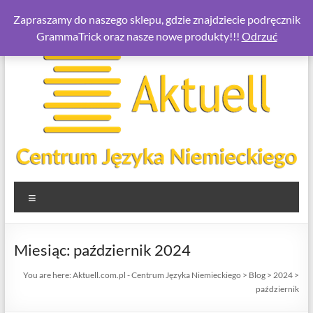
Skip
Zapraszamy do naszego sklepu, gdzie znajdziecie podręcznik
to
GrammaTrick oraz nasze nowe produkty!!!
Odrzuć
content
Aktuell.com.pl
Menu
–
Centrum
Miesiąc:
październik 2024
Języka
You are here:
Aktuell.com.pl - Centrum Języka Niemieckiego
>
Blog
>
2024
>
Niemieckiego
październik