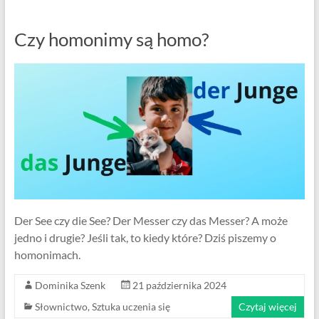
Centrum
Języka
Czy homonimy są homo?
Niemieckiego
Der See czy die See? Der Messer czy das Messer? A może
jedno i drugie? Jeśli tak, to kiedy które? Dziś piszemy o
homonimach.
Dominika Szenk
21 października 2024
Słownictwo
,
Sztuka uczenia się
Czytaj więcej