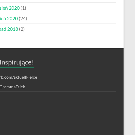
sień 2020
(1)
pień 2020
(24)
opad 2018
(2)
Inspirujące!
fb.com/aktuellkielce
GrammaTrick