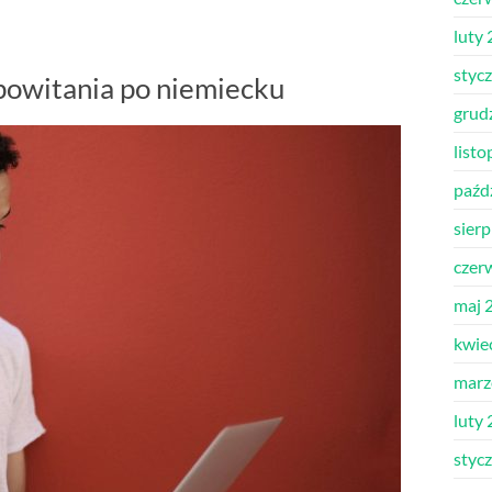
luty
styc
powitania po niemiecku
grud
list
paźd
sier
czer
maj 
kwie
marz
luty
styc