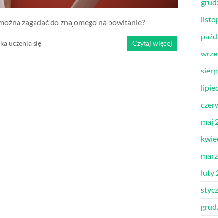
grud
list
e można zagadać do znajomego na powitanie?
paźd
ka uczenia się
Czytaj więcej
wrze
sier
lipie
czer
maj 
kwie
marz
luty
styc
grud