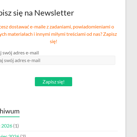
isz się na Newsletter
esz dostawać e-maile z zadaniami, powiadomieniami o
ch materiałach i innymi miłymi treściami od nas? Zapisz
się!
j swój adres e-mail
Zapisz się!
chiwum
c 2026
(1)
wiec 2026
(2)