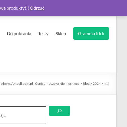
owe produkty!!!
Odrzuć
Do pobrania
Testy
Sklep
GrammaTrick
re here:
Aktuell.com.pl - Centrum Języka Niemieckiego
>
Blog
>
2024
>
maj
aj