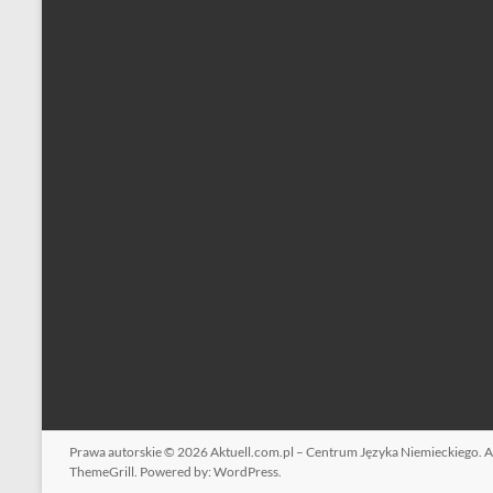
Prawa autorskie © 2026
Aktuell.com.pl – Centrum Języka Niemieckiego
. 
ThemeGrill. Powered by:
WordPress
.