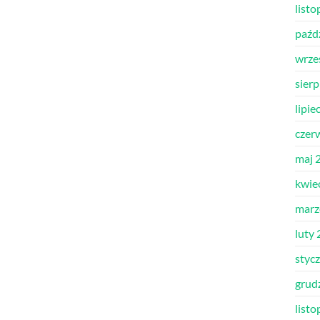
list
paźd
wrze
sier
lipie
czer
maj 
kwie
marz
luty
styc
grud
list