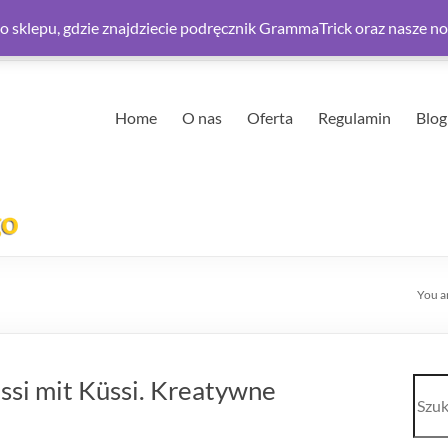
 sklepu, gdzie znajdziecie podręcznik GrammaTrick oraz nasze n
Home
O nas
Oferta
Regulamin
Blog
You a
Szuk
üssi mit Küssi. Kreatywne