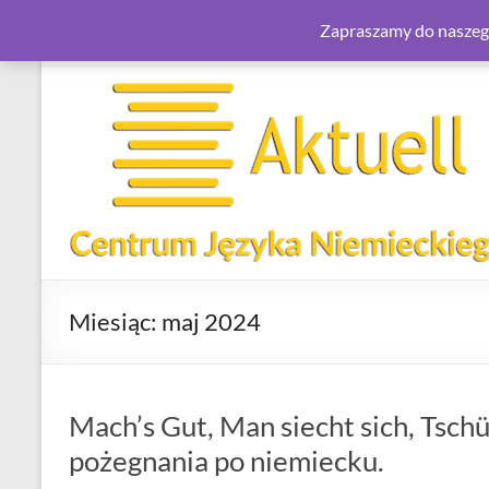
Zapraszamy do naszego
Skip
to
content
Aktuell.com.pl
–
Centrum
Języka
Niemieckiego
Miesiąc:
maj 2024
Centrum
Języka
Niemieckiego
Mach’s Gut, Man siecht sich, Tsch
pożegnania po niemiecku.