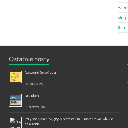
wrze
sier
list
Ostatnie posty
Reise und Reisefieber
20 lipca 2026
Urlauben
29 czerwca 2026
Przyimek „nach” w języku niemieckim — małe słowo, wielkie
znaczenie