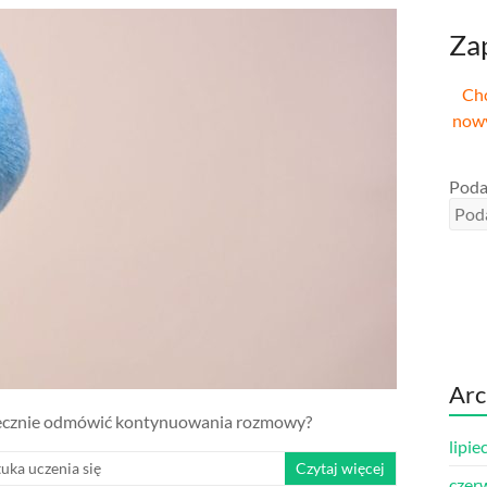
Zap
Chc
nowy
Poda
Ar
grzecznie odmówić kontynuowania rozmowy?
lipie
tuka uczenia się
Czytaj więcej
czer