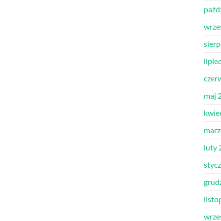
paźd
wrze
sier
lipie
czer
maj 
kwie
marz
luty
styc
grud
list
wrze