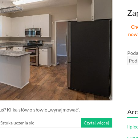
Zap
Chc
nowy
Poda
uś? Kilka słów o słowie „wynajmować”.
Ar
,
Sztuka uczenia się
Czytaj więcej
lipie
czer