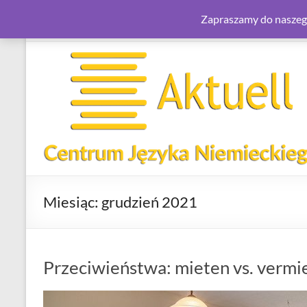
Zapraszamy do naszego
Skip
to
content
Aktuell.com.pl
–
Centrum
Języka
Niemieckiego
Miesiąc:
grudzień 2021
Centrum
Języka
Niemieckiego
Przeciwieństwa: mieten vs. vermi