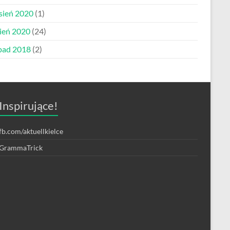
sień 2020
(1)
pień 2020
(24)
opad 2018
(2)
Inspirujące!
fb.com/aktuellkielce
GrammaTrick