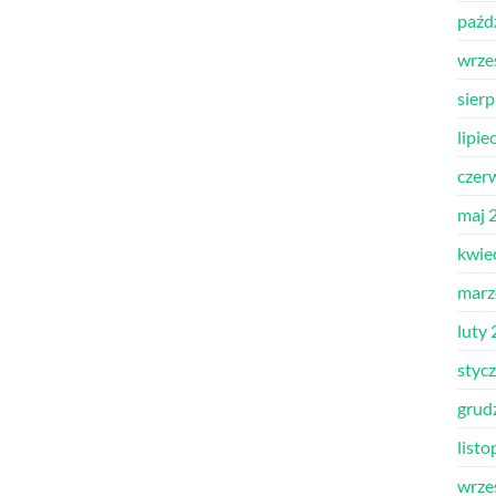
paźd
wrze
sier
lipie
czer
maj 
kwie
marz
luty
styc
grud
list
wrze