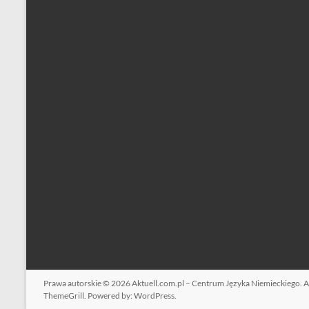
Prawa autorskie © 2026
Aktuell.com.pl – Centrum Języka Niemieckiego
. 
ThemeGrill. Powered by:
WordPress
.