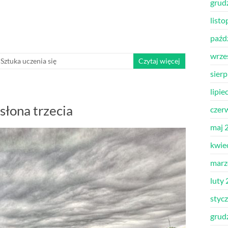
grud
list
paźd
wrze
,
Sztuka uczenia się
Czytaj więcej
sier
lipie
łona trzecia
czer
maj 
kwie
marz
luty
styc
grud