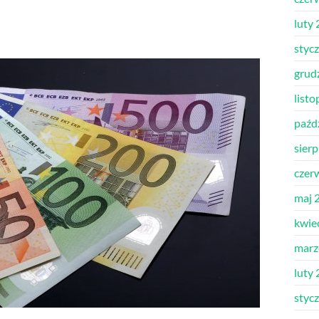
luty
styc
grud
list
paźd
sier
czer
maj 
kwie
marz
luty
styc