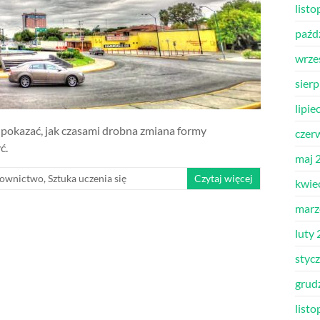
list
paźd
wrze
sier
lipie
 pokazać, jak czasami drobna zmiana formy
czer
ć.
maj 
łownictwo
,
Sztuka uczenia się
Czytaj więcej
kwie
marz
luty
styc
grud
list