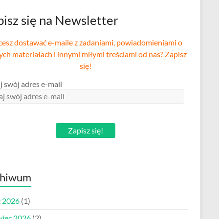
isz się na Newsletter
esz dostawać e-maile z zadaniami, powiadomieniami o
ch materiałach i innymi miłymi treściami od nas? Zapisz
się!
j swój adres e-mail
Zapisz się!
chiwum
c 2026
(1)
wiec 2026
(2)