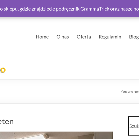
 sklepu, gdzie znajdziecie podręcznik GrammaTrick oraz nasze n
Home
O nas
Oferta
Regulamin
Blog
You are he
Szuk
eten