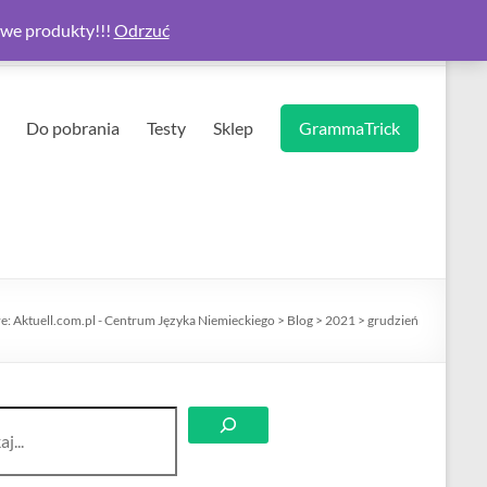
owe produkty!!!
Odrzuć
Do pobrania
Testy
Sklep
GrammaTrick
re:
Aktuell.com.pl - Centrum Języka Niemieckiego
>
Blog
>
2021
>
grudzień
aj