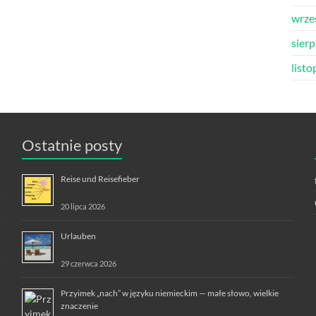
wrze
sier
list
Ostatnie posty
Reise und Reisefieber
20 lipca 2026
Urlauben
29 czerwca 2026
Przyimek „nach” w języku niemieckim — małe słowo, wielkie
znaczenie