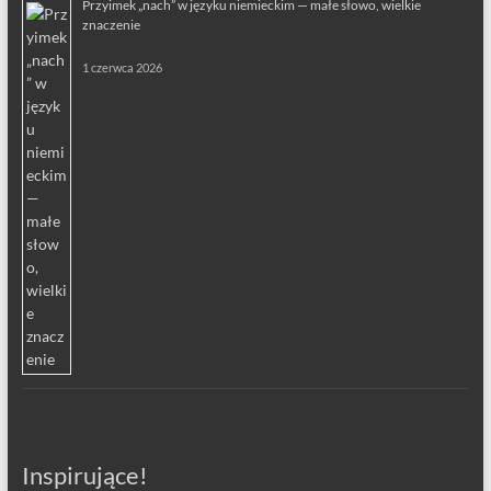
Przyimek „nach” w języku niemieckim — małe słowo, wielkie
znaczenie
1 czerwca 2026
Inspirujące!