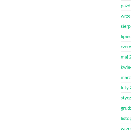
paźd
wrze
sier
lipie
czer
maj 
kwie
marz
luty
styc
grud
list
wrze