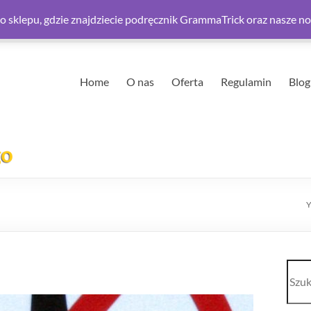
 sklepu, gdzie znajdziecie podręcznik GrammaTrick oraz nasze n
Home
O nas
Oferta
Regulamin
Blog
Y
Szuk