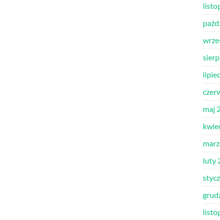
list
paźd
wrze
sier
lipie
czer
maj 
kwie
marz
luty
styc
grud
list