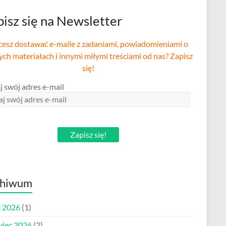
isz się na Newsletter
esz dostawać e-maile z zadaniami, powiadomieniami o
ch materiałach i innymi miłymi treściami od nas? Zapisz
się!
j swój adres e-mail
Zapisz się!
chiwum
c 2026
(1)
wiec 2026
(2)