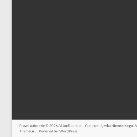
Prawa autorskie © 2026
Aktuell.com.pl – Centrum Języka Niemieckiego
. 
ThemeGrill. Powered by:
WordPress
.