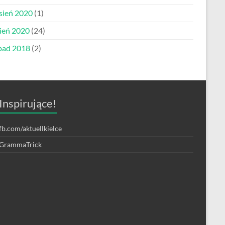
sień 2020
(1)
pień 2020
(24)
opad 2018
(2)
Inspirujące!
fb.com/aktuellkielce
GrammaTrick