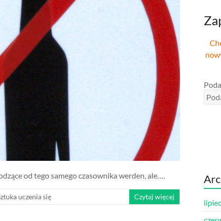
Zap
Chc
nowy
Poda
hodzące od tego samego czasownika werden, ale….
Ar
Sztuka uczenia się
Czytaj więcej
lipie
czer