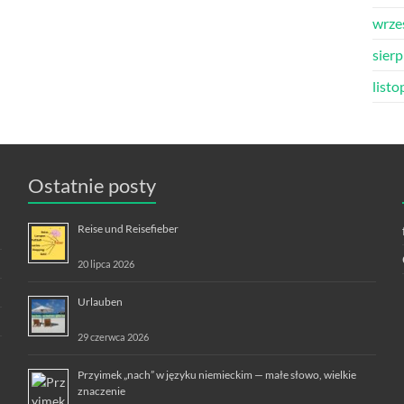
wrze
sier
list
Ostatnie posty
Reise und Reisefieber
20 lipca 2026
Urlauben
29 czerwca 2026
Przyimek „nach” w języku niemieckim — małe słowo, wielkie
znaczenie