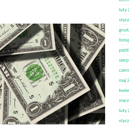
luty
styc
grud
list
paźd
sier
czer
maj 
kwie
marz
luty
styc