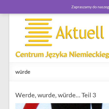
Zapraszamy do naszego
Skip
to
content
Aktuell.com.pl
–
Centrum
Języka
Niemieckiego
würde
Centrum
Języka
Niemieckiego
Werde, wurde, würde… Teil 3