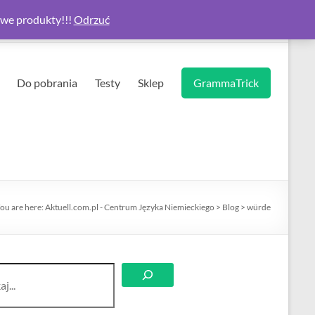
owe produkty!!!
Odrzuć
Do pobrania
Testy
Sklep
GrammaTrick
ou are here:
Aktuell.com.pl - Centrum Języka Niemieckiego
>
Blog
>
würde
aj