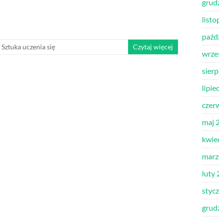
grud
list
paźd
,
Sztuka uczenia się
Czytaj więcej
wrze
sier
lipie
czer
maj 
kwie
marz
luty
styc
grud