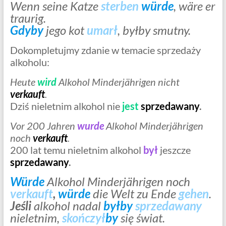
Wenn seine Katze
sterben
würde
, wäre er
traurig.
Gdyby
jego kot
umarł
, byłby smutny.
Dokompletujmy zdanie w temacie sprzedaży
alkoholu:
Heute
wird
Alkohol Minderjährigen nicht
verkauft
.
Dziś nieletnim alkohol nie
jest
sprzedawany
.
Vor 200 Jahren
wurde
Alkohol Minderjährigen
noch
verkauft
.
200 lat temu nieletnim alkohol
był
jeszcze
sprzedawany
.
Würde
Alkohol Minderjährigen noch
verkauft
,
würde
die Welt zu Ende
gehen
.
Jeśli
alkohol nadal
byłby
sprzedawany
nieletnim,
skończył
by
się świat.