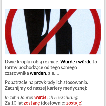
Centrum
Języka
Niemieckiego
Dwie kropki robią różnicę.
Wurde
i
würde
to
formy pochodzące od tego samego
czasownika
werden
, ale….
Popatrzcie na przykłady ich stosowania.
Zacznijmy od naszej kariery medycznej:
In zehn Jahren
werde
ich Herzchirurg.
Za 10 lat
zostanę
(dosłownie:
zostaję
)