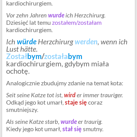
kardiochirurgiem.
Vor zehn Jahren
wurde
ich Herzchirurg.
Dziesięć lat temu
zostałem/zostałam
kardiochirurgiem.
Ich
würde
Herzchirurg
werden
, wenn ich
Lust hätte.
Został
bym
/
została
bym
kardiochirurgiem, gdybym miała
ochotę.
Analogicznie zbudujmy zdanie na temat kota:
Seit seine Katze tot ist,
wird
er immer trauriger.
Odkąd jego kot umarł,
staje się
coraz
smutniejszy.
Als seine Katze starb,
wurde
er traurig.
Kiedy jego kot umarł,
stał się
smutny.