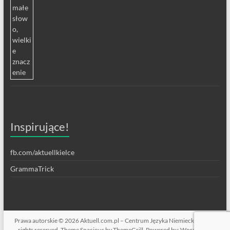
Inspirujące!
fb.com/aktuellkielce
GrammaTrick
Prawa autorskie © 2026
Aktuell.com.pl – Centrum Języka Niemieckiego
. All
rights reserved. Theme
Spacious
by ThemeGrill. Powered by:
WordPress
.