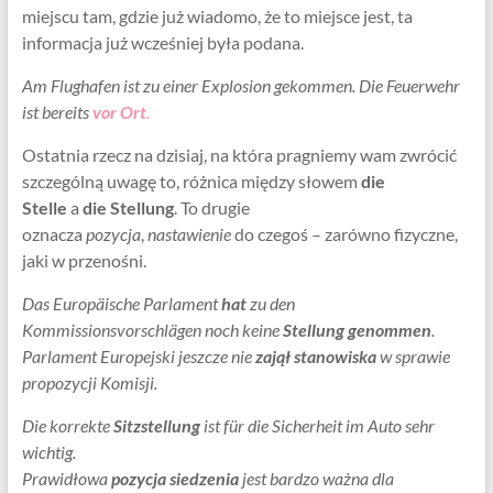
miejscu tam, gdzie już wiadomo, że to miejsce jest, ta
informacja już wcześniej była podana.
Am Flughafen ist zu einer Explosion gekommen. Die Feuerwehr
ist bereits
vor Ort
.
Ostatnia rzecz na dzisiaj, na która pragniemy wam zwrócić
szczególną uwagę to, różnica między słowem
die
Stelle
a
die
Stellung
. To drugie
oznacza
pozycja
,
nastawienie
do czegoś – zarówno fizyczne,
jaki w przenośni.
Das Europäische Parlament
hat
zu den
Kommissionsvorschlägen noch keine
Stellung genommen
.
Parlament Europejski jeszcze nie
zajął stanowiska
w sprawie
propozycji Komisji.
Die korrekte
Sitzstellung
ist für die Sicherheit im Auto sehr
wichtig.
Prawidłowa
pozycja siedzenia
jest bardzo ważna dla