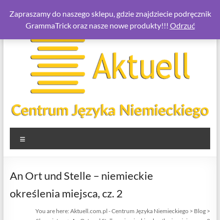
Skip
Zapraszamy do naszego sklepu, gdzie znajdziecie podręcznik
to
GrammaTrick oraz nasze nowe produkty!!!
Odrzuć
content
Aktuell.com.pl
Menu
–
Centrum
An Ort und Stelle – niemieckie
Języka
określenia miejsca, cz. 2
Niemieckiego
You are here:
Aktuell.com.pl - Centrum Języka Niemieckiego
>
Blog
>