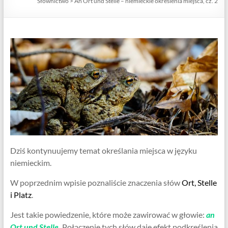
Słownictwo
>
An Ort und Stelle – niemieckie określenia miejsca, cz. 2
Centrum
Języka
Niemieckiego
Dziś kontynuujemy temat określania miejsca w języku
niemieckim.
W poprzednim wpisie poznaliście znaczenia słów
Ort, Stelle
i Platz
.
Jest takie powiedzenie, które może zawirować w głowie:
an
Ort und Stelle
.
Połączenie tych słów daje efekt podkreślenia