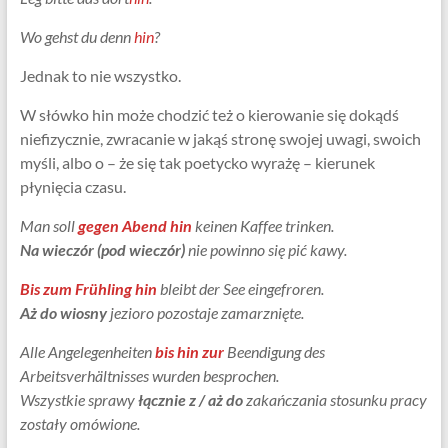
Wo gehst du denn
hin
?
Jednak to nie wszystko.
W słówko hin może chodzić też o kierowanie się dokądś
niefizycznie, zwracanie w jakąś stronę swojej uwagi, swoich
myśli, albo o – że się tak poetycko wyrażę – kierunek
płynięcia czasu.
Man soll
gegen Abend hin
keinen Kaffee trinken.
Na wieczór (pod wieczór)
nie powinno się pić kawy.
Bis zum Frühling hin
bleibt der See eingefroren.
Aż do wiosny
jezioro pozostaje zamarznięte.
Alle Angelegenheiten
bis hin zur
Beendigung des
Arbeitsverhältnisses wurden besprochen.
Wszystkie sprawy
łącznie z / aż do
zakańczania stosunku pracy
zostały omówione.