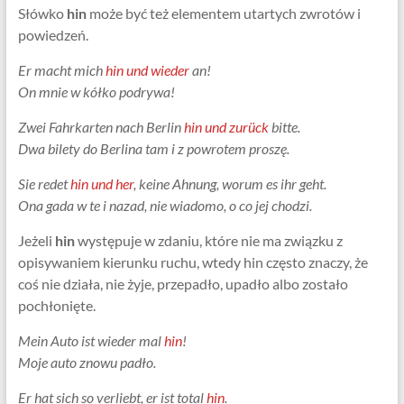
Słówko
hin
może być też elementem utartych zwrotów i
powiedzeń.
Er macht mich
hin und wieder
an!
On mnie w kółko podrywa!
Zwei Fahrkarten nach Berlin
hin und zurück
bitte.
Dwa bilety do Berlina tam i z powrotem proszę.
Sie redet
hin und her
, keine Ahnung, worum es ihr geht.
Ona gada w te i nazad, nie wiadomo, o co jej chodzi.
Jeżeli
hin
występuje w zdaniu, które nie ma związku z
opisywaniem kierunku ruchu, wtedy hin często znaczy, że
coś nie działa, nie żyje, przepadło, upadło albo zostało
pochłonięte.
Mein Auto ist wieder mal
hin
!
Moje auto znowu padło.
Er hat sich so verliebt, er ist total
hin
.