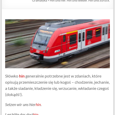
Gramatyka
>
Hin und her. Hin und wieder. Hin und zurück.
Centrum
Języka
Niemieckiego
Słówko
hin
generalnie potrzebne jest w zdaniach, które
opisują przemieszczenie się lub kogoś – chodzenie, jechanie,
a także siadanie, kładzenie się, wrzucanie, wkładanie czegoś
(dokądś!).
Setzen wir uns hier
hin
.
Leg bitte das dort
hin
.