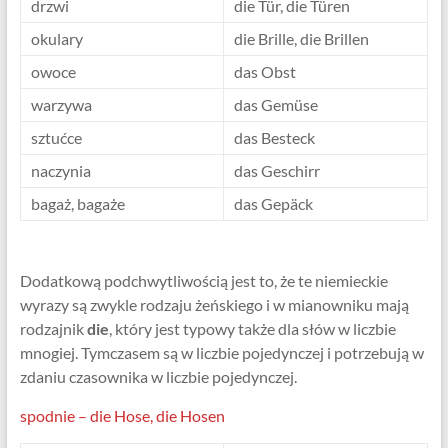
drzwi
die Tür, die Türen
okulary
die Brille, die Brillen
owoce
das Obst
warzywa
das Gemüse
sztućce
das Besteck
naczynia
das Geschirr
bagaż, bagaże
das Gepäck
Dodatkową podchwytliwością jest to, że te niemieckie
wyrazy są zwykle rodzaju żeńskiego i w mianowniku mają
rodzajnik
die
, który jest typowy także dla słów w liczbie
mnogiej. Tymczasem są w liczbie pojedynczej i potrzebują w
zdaniu czasownika w liczbie pojedynczej.
spodnie – die Hose, die Hosen