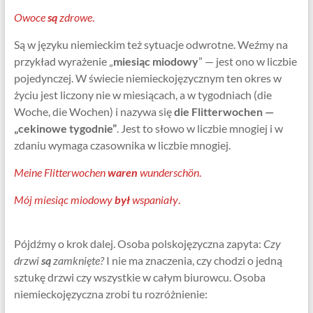
Owoce
są
zdrowe
.
Są w języku niemieckim też sytuacje odwrotne. Weźmy na
przykład wyrażenie „
miesiąc miodowy
” — jest ono w liczbie
pojedynczej. W świecie niemieckojęzycznym ten okres w
życiu jest liczony nie w miesiącach, a w tygodniach (die
Woche, die Wochen) i nazywa się
die Flitterwochen —
„cekinowe tygodnie”
. Jest to słowo w liczbie mnogiej i w
zdaniu wymaga czasownika w liczbie mnogiej.
Meine Flitterwochen
waren
wunderschön
.
Mój miesiąc miodowy
był
wspaniały
.
Pójdźmy o krok dalej. Osoba polskojęzyczna zapyta:
Czy
drzwi
są
zamknięte?
I nie ma znaczenia, czy chodzi o jedną
sztukę drzwi czy wszystkie w całym biurowcu. Osoba
niemieckojęzyczna zrobi tu rozróżnienie: