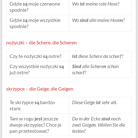
Gdzie
są
moje czerwone
Wo
ist
meine rote Hose?
spodnie?
Gdzie
są
moje wszystkie
Wo
sind
alle meine Hose
n
?
spodnie?
nożyczki – die Schere, die Scheren
Czy te nożyczki
są
ostre?
Ist
diese Schere da scharf?
Czy wszystkie nożyczki
są
Sind
alle Schere
n
schon
już ostre?
scharf?
skrzypce – die Geige, die Geigen
Te skrzypce
są
bardzo
Diese Geige
ist
sehr alt.
stare.
Tam w rogu
jest
jeszcze
Da in der Ecke
sind
noch
dwoje skrzypiec? Chce je
zwei Geige
n
.
Wollen Sie die
pan przetestować?
testen?