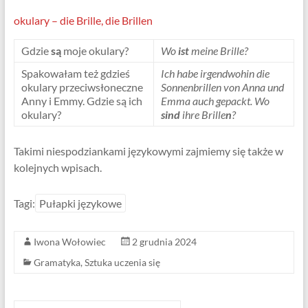
okulary – die Brille, die Brillen
Gdzie
są
moje okulary?
Wo
ist
meine Brille?
Spakowałam też gdzieś
Ich habe irgendwohin die
okulary przeciwsłoneczne
Sonnenbrillen von Anna und
Anny i Emmy. Gdzie są ich
Emma auch gepackt. Wo
okulary?
sind
ihre Brille
n
?
Takimi niespodziankami językowymi zajmiemy się także w
kolejnych wpisach.
Tagi:
Pułapki językowe
Iwona Wołowiec
2 grudnia 2024
Gramatyka
,
Sztuka uczenia się