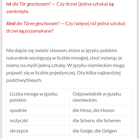
Ist
die Tür geschossen?
— Czy drzwi (jedna sztuka)
są
zamknięte.
Sind
die Türen geschossen?
— Czy (więcej niż jedna sztuka)
drzwi
są
pozamykane?
Nie dajcie się zwieść słowom, które w języku polskim
naturalnie występują w liczbie mnogiej, choć mówiąc je
mamy na myśli jedną sztukę. W języku niemieckim mogą
pojawić się w liczbie pojedynczej. Oto kilka najbardziej
podchwytliwych.
Liczba mnoga w języku
Odpowiednik w języku
polskim
niemieckim
spodnie
die Hose, die Hosen
nożyczki
die Schere, die Scheren
skrzypce
die Geige, die Geigen