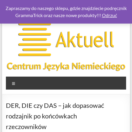
Skip
Zapraszamy do naszego sklepu, gdzie znajdziecie podręcznik
to
GrammaTrick oraz nasze nowe produkty!!!
Odrzuć
content
Aktuell.com.pl
Menu
–
Centrum
DER, DIE czy DAS – jak dopasować
Języka
rodzajnik po końcówkach
Niemieckiego
rzeczowników