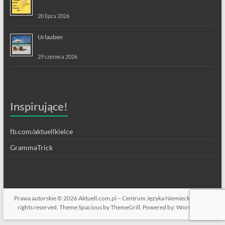
20 lipca 2026
Urlauben
29 czerwca 2026
Inspirujące!
fb.com/aktuellkielce
GrammaTrick
Prawa autorskie © 2026
Aktuell.com.pl – Centrum Języka Niemieckiego
. All
rights reserved. Theme
Spacious
by ThemeGrill. Powered by:
WordPress
.