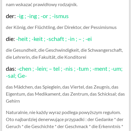
nam wskazać prawidłowy rodzajnik.
der:
-ig ; -ing ; -or ; -ismus
der König, der Flüchtling, der Direktor, der Pessimismus
die:
-heit ; -keit ; -schaft ; -in ; – ; -ei
die Gesundheit, die Geschwindigkeit, die Schwangerschaft,
die Lehrerin, die Fakultät, die Konditorei
das:
-chen ; -lein; – tel ; -nis ; -tum ; -ment ; -um;
-sal; Ge-
das Mädchen, das Spieglein, das Viertel, das Zeugnis, das
Eigentum, das Medikament, das Zentrum, das Schicksal; das
Gehirn
Naturalnie, nie każdy wyraz podlega powyższym regułom.
Oto najbardziej denerwujące przypadki : der Gedanke * der
Geruch * die Geschichte * der Geschmack * die Erkenntnis *