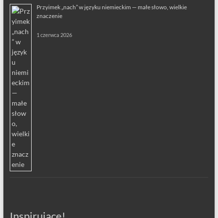
Przyimek „nach” w języku niemieckim — małe słowo, wielkie
znaczenie
1 czerwca 2026
Inspirujące!