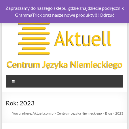
Skip
Zapraszamy do naszego sklepu, gdzie znajdziecie podręcznik
to
GrammaTrick oraz nasze nowe produkty!!!
Odrzuć
content
Aktuell.com.pl
Menu
–
Centrum
Rok:
2023
Języka
You are here:
Aktuell.com.pl - Centrum Języka Niemieckiego
>
Blog
>
2023
Niemieckiego